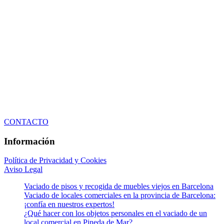
CONTACTO
Información
Política de Privacidad y Cookies
Aviso Legal
Vaciado de pisos y recogida de muebles viejos en Barcelona
Vaciado de locales comerciales en la provincia de Barcelona:
¡confía en nuestros expertos!
¿Qué hacer con los objetos personales en el vaciado de un
local comercial en Pineda de Mar?