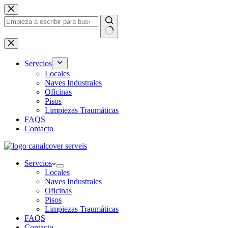
Saltar
al
contenido
Sin
resultados
Servcios
Locales
Naves Industrales
Oficinas
Pisos
Limpiezas Traumáticas
FAQS
Contacto
Servcios
Locales
Naves Industrales
Oficinas
Pisos
Limpiezas Traumáticas
FAQS
Contacto