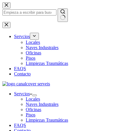
Saltar
al
contenido
Sin
resultados
Servcios
Locales
Naves Industrales
Oficinas
Pisos
Limpiezas Traumáticas
FAQS
Contacto
Servcios
Locales
Naves Industrales
Oficinas
Pisos
Limpiezas Traumáticas
FAQS
Contacto