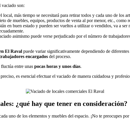
l vaciado son:
cal, más tiempo se necesitará para retirar todos y cada uno de los artíc
pleto de muebles, equipos, productos de venta al por menor, etc., como re
stán en buen estado y pueden ser vueltos a utilizar o vendidos, va a ser
decuadamente.
vaciado asimismo puede verse perjudicado por el número de trabajadore
 en El Raval
puede variar significativamente dependiendo de diferentes f
trabajadores encargados
del proceso.
 fluctúa entre unas
pocas horas y unos días
.
preciso, es esencial efectuar el vaciado de manera cuidadosa y profesi
iales: ¿qué hay que tener en consideración?
cada uno de los elementos y muebles del espacio. ¡No te preocupes po