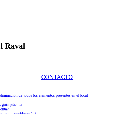
El Raval
CONTACTO
liminación de todos los elementos presentes en el local
 guía práctica
uenta?
tener en consideración?