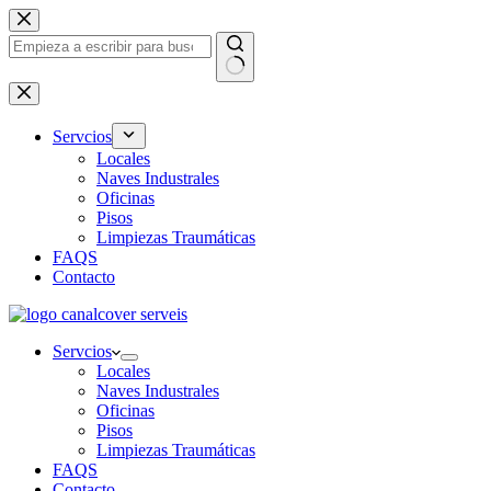
Saltar
al
contenido
Sin
resultados
Servcios
Locales
Naves Industrales
Oficinas
Pisos
Limpiezas Traumáticas
FAQS
Contacto
Servcios
Locales
Naves Industrales
Oficinas
Pisos
Limpiezas Traumáticas
FAQS
Contacto