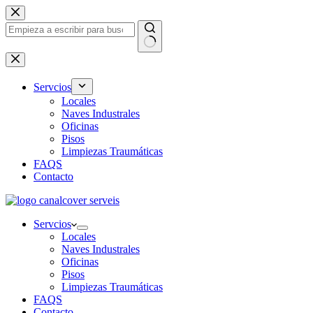
Saltar
al
contenido
Sin
resultados
Servcios
Locales
Naves Industrales
Oficinas
Pisos
Limpiezas Traumáticas
FAQS
Contacto
Servcios
Locales
Naves Industrales
Oficinas
Pisos
Limpiezas Traumáticas
FAQS
Contacto